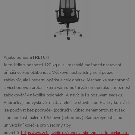
A jako bonus
STRETCH
Je to židle s nosností 120 kg a její rozsáhlé možnosti nastavení
přináší velkou oblíbenost. Výškově nastavitelný není pouze
záhlavník, ale i bederní opěrka a celý opěrák. Mechanika synchronní
s vícebodovou aretací, která vám umožní záklon opěráku s možností
zablokování v několika polohách. A navíc je i s posuvem sedáku.
Područky jsou výškově nastavitelné se stavitelnou PU krytkou. Židli
lze používat bez područek (područky vůbec nenamontovat avšak
jsou součástí balení). Kříž pevný chromový. Samozřejmostí jsou
univerzální kolečka pro všechny tipy
povrchů.
https://www.fajnzidle.cz/kancelarske-zidle-a-kancelarska-