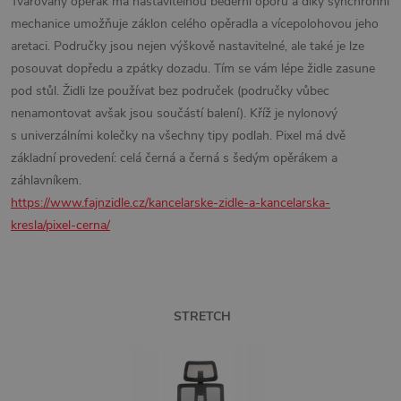
Tvarovaný opěrák má nastavitelnou bederní oporu a díky synchronní
mechanice umožňuje záklon celého opěradla a vícepolohovou jeho
aretaci. Područky jsou nejen výškově nastavitelné, ale také je lze
posouvat dopředu a zpátky dozadu. Tím se vám lépe židle zasune
pod stůl. Židli lze používat bez područek (područky vůbec
nenamontovat avšak jsou součástí balení). Kříž je nylonový
s univerzálními kolečky na všechny tipy podlah. Pixel má dvě
základní provedení: celá černá a černá s šedým opěrákem a
záhlavníkem.
https://www.fajnzidle.cz/kancelarske-zidle-a-kancelarska-
kresla/pixel-cerna/
STRETCH