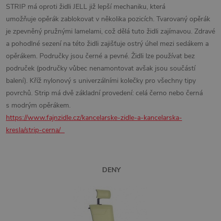
STRIP má oproti židli JELL již lepší mechaniku, která
umožňuje opěrák zablokovat v několika pozicích. Tvarovaný opěrák
je zpevněný pružnými lamelami, což dělá tuto židli zajímavou. Zdravé
a pohodlné sezení na této židli zajišťuje ostrý úhel mezi sedákem a
opěrákem. Područky jsou černé a pevné. Židli lze používat bez
područek (područky vůbec nenamontovat avšak jsou součástí
balení). Kříž nylonový s univerzálními kolečky pro všechny tipy
povrchů. Strip má dvě základní provedení: celá černo nebo černá
s modrým opěrákem.
https://www.fajnzidle.cz/kancelarske-zidle-a-kancelarska-
kresla/strip-cerna/
DENY