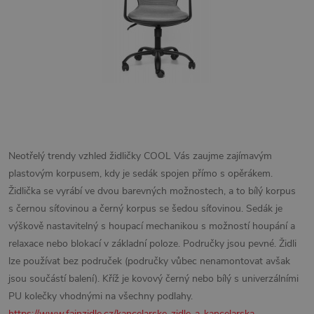
Neotřelý trendy vzhled židličky COOL Vás zaujme zajímavým
plastovým korpusem, kdy je sedák spojen přímo s opěrákem.
Židlička se vyrábí ve dvou barevných možnostech, a to bílý korpus
s černou síťovinou a černý korpus se šedou síťovinou. Sedák je
výškově nastavitelný s houpací mechanikou s možností houpání a
relaxace nebo blokací v základní poloze. Područky jsou pevné. Židli
lze používat bez područek (područky vůbec nenamontovat avšak
jsou součástí balení). Kříž je kovový černý nebo bílý s univerzálními
PU kolečky vhodnými na všechny podlahy.
https://www.fajnzidle.cz/kancelarske-zidle-a-kancelarska-