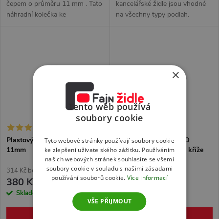
u
čepem o průměru 11 mm . Tato
kancelářské židle jsou vhodné
náhradní kolečka ke
na všechny typy podlah.
k
kancelářským židlím jsou
Průměr čepu kolečka 11 mm. K
k
vhodná na koberce. K dodání
dodání pouze v celé sadě, tj. po
t
pouze v celé sadě, tj. po 5
5 kusech. Uvedená cena je za
t
kusech. Uvedená...
5kusů...
ů
×
ů
Tento web používá
soubory cookie
Plastový Kluzák SEGO čep
Plastové kolečko SEGO
Tyto webové stránky používají soubory cookie
11mm
univerzální pro kovové kříže
ke zlepšení uživatelského zážitku. Používáním
našich webových stránek souhlasíte se všemi
soubory cookie v souladu s našimi zásadami
314 Kč bez DPH
325 Kč bez DPH
používání souborů cookie.
Více informací
380 Kč
393 Kč
Skladem
>5 sada
Skladem
>5 sada
VŠE PŘIJMOUT
DO KOŠÍKU
DO KOŠÍKU