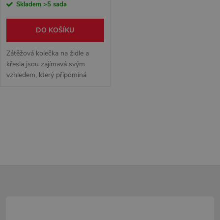
Skladem
>5 sada
DO KOŠÍKU
Zátěžová kolečka na židle a
křesla jsou zajímavá svým
vzhledem, který připomíná
kolečka in-line bruslí. Díky
unikátnímu povrchu jsou
kolečka vhodná na všechny
O
typy podlah a svým...
v
l
Z
á
d
á
a