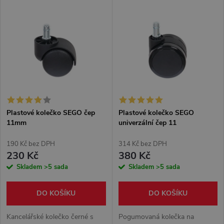
V
Nejprodávanější
z
ý
Abecedně
e
p
n
i
í
s
Plastové kolečko SEGO čep
Plastové kolečko SEGO
p
11mm
univerzální čep 11
p
r
190 Kč bez DPH
314 Kč bez DPH
r
230 Kč
380 Kč
o
Skladem
>5 sada
Skladem
>5 sada
o
d
DO KOŠÍKU
DO KOŠÍKU
d
u
Kancelářské kolečko černé s
Pogumovaná kolečka na