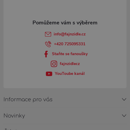
p
c
a
í
t
p
info
@
fajnzidle.cz
r
í
+420 725095331
v
Staňte se fanoušky
fajnzidlecz
k
YouToube kanál
y
v
ý
Informace pro vás
p
Novinky
i