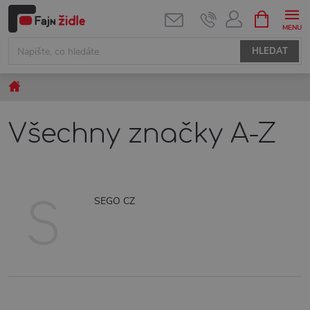
Přejít
NÁKUPNÍ
KOŠÍK
na
obsah
HLEDAT
Domů
Všechny značky A-Z
SEGO CZ
S