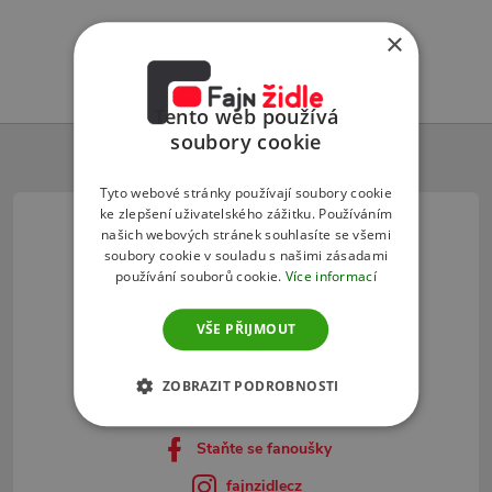
×
Tento web používá
Z
soubory cookie
á
Tyto webové stránky používají soubory cookie
ke zlepšení uživatelského zážitku. Používáním
našich webových stránek souhlasíte se všemi
p
soubory cookie v souladu s našimi zásadami
používání souborů cookie.
Více informací
a
VŠE PŘIJMOUT
t
info
@
fajnzidle.cz
ZOBRAZIT PODROBNOSTI
í
+420 725095331
Staňte se fanoušky
fajnzidlecz