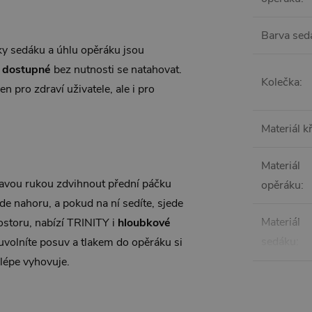
Barva sed
ky sedáku a úhlu opěráku jsou
 dostupné
bez nutnosti se natahovat.
Kolečka
:
n pro zdraví uživatele, ale i pro
Materiál k
Materiál
ravou rukou zdvihnout přední páčku
opěráku
:
de nahoru, a pokud na ní sedíte, sjede
Materiál
prostoru, nabízí TRINITY i
hloubkové
sedáku
:
uvolníte posuv a tlakem do opěráku si
lépe vyhovuje.