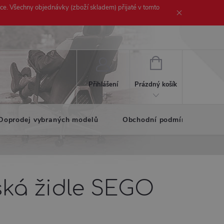
ice. Všechny objednávky (zboží skladem) přijaté v tomto
NÁKUPNÍ
KOŠÍK
Prázdný košík
Přihlášení
Doprodej vybraných modelů
Obchodní podmínky
K
ská židle SEGO