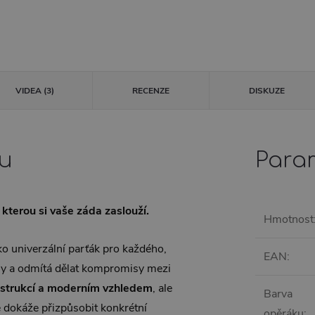
VIDEA (3)
RECENZE
DISKUZE
tu
Para
, kterou si vaše záda zaslouží.
Hmotnost
o univerzální parťák pro každého,
EAN
:
iny a odmítá dělat kompromisy mezi
strukcí a moderním vzhledem
, ale
Barva
e dokáže přizpůsobit konkrétní
opěráku
: