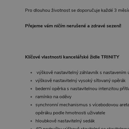
Pro dlouhou životnost se doporučuje každé 3 měsíc
Přejeme vám ničím nerušené a zdravé sezení!
Klíčové vlastnosti kancelářské židle TRINITY
výškově nastavitelný záhlavník s nastavením
výškově nastavitelný vysoký síťovaný opěrák
bederní opěrka s nastavitelnou intenzitou přít
ramínko na oděvy
synchronní mechanismus s vícebodovou aretac
opěráku podle hmotnosti uživatele
hloubkově nastavitelný sedák
4D područky výškově stavitelné se stavitelno