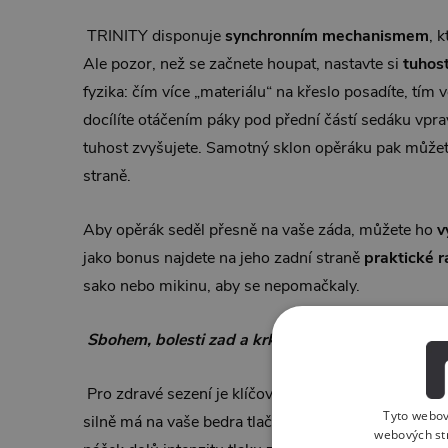
TRINITY disponuje
synchronním mechanismem
, 
Ale pozor, než se začnete houpat, nastavte si
tuhos
fyzika: čím více „materiálu“ na křeslo posadíte, tím 
docílíte otáčením páky pod přední částí sedáku vpr
tuhost zvyšujete. Samotný sklon opěráku pak můžet
straně.
Aby opěrák seděl přesně na vaše záda, můžete ho
v
jako bonus najdete na jeho zadní straně
praktické 
sako nebo mikinu, aby se nepomačkaly.
Sbohem, bolesti zad a krku
Pro zdravé sezení je klíčová
bederní opěrka
. U mo
Tyto webov
silně má na vaše bedra tlačit, a to pomocí páček (mot
webových st