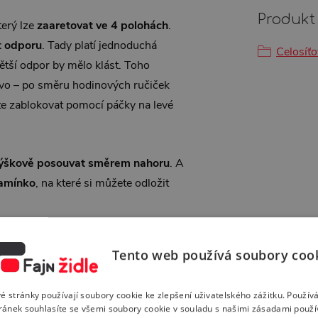
Produkt 
který lze
zaaretovat ve 4 polohách
.
t odporu
. Tady platí jednoduchá
Celosíťo
větší odpor by mělo klást. Toho
avo – po směru hodinových ručiček
e zablokovat pomocí páčky na levé
ýškově posouvat směrem nahoru
. A
ramínko
, na které si můžete odložit
Tento web používá soubory coo
delu TRINITY si můžete nastavit, jak
é stránky používají soubory cookie ke zlepšení uživatelského zážitku. Použív
ýlka) na její zadní straně. Stlačením
ránek souhlasíte se všemi soubory cookie v souladu s našimi zásadami použí