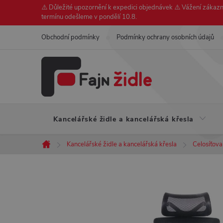
Přejít
⚠️ Důležité upozornění k expedici objednávek ⚠️ Vážení zákazní
termínu odešleme v pondělí 10.8.
na
obsah
Obchodní podmínky
Podmínky ochrany osobních údajů
Kancelářské židle a kancelářská křesla
Kancelářské židle a kancelářská křesla
Celosíťova
Domů