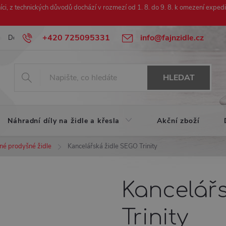
ci, z technických důvodů dochází v rozmezí od 1. 8. do 9. 8. k omezení exped
+420 725095331
info@fajnzidle.cz
Doprava zdarma
Urychlená reklamace
HLEDAT
Náhradní díly na židle a křesla
Akční zboží
né prodyšné židle
Kancelářská židle SEGO Trinity
Kancelář
Trinity