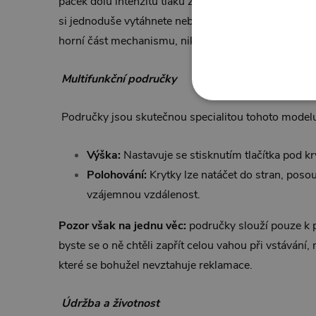
páček dolů intenzitu tlaku zvýšíte. Nezapomnělo se 
si jednoduše vytáhnete nebo zasunete podle potřeby.
horní část mechanismu, nikoliv za čalounění, aby v
Multifunkční područky
Područky jsou skutečnou specialitou tohoto modelu
Výška:
Nastavuje se stisknutím tlačítka pod kr
Polohování:
Krytky lze natáčet do stran, posou
vzájemnou vzdálenost.
Pozor však na jednu věc:
područky slouží pouze k 
byste se o ně chtěli zapřít celou vahou při vstávání, 
které se bohužel nevztahuje reklamace.
Údržba a životnost