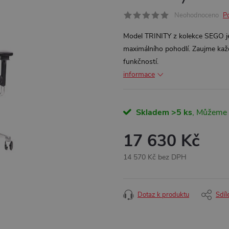
Neohodnoceno
P
Model TRINITY z kolekce SEGO j
maximálního pohodlí. Zaujme ka
funkčnos
informace
Skladem
>5 ks
17 630 Kč
14 570 Kč bez DPH
Měrná
cena:
Dotaz k produktu
Sdíl