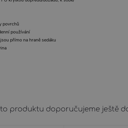
y povrchů
enní používání
 jsou přímo na hraně sedáku
vina
to produktu doporučujeme ještě d