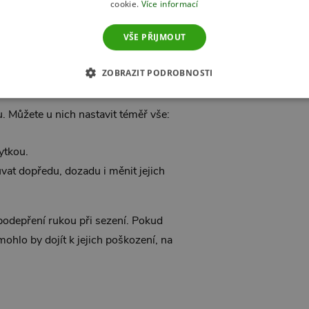
ani na krční páteř –
široký záhlavník
cookie.
Více informací
 Jen malá rada: vždy ho držte za
VŠE PŘIJMOUT
ám dlouho vydržel.
ZOBRAZIT PODROBNOSTI
. Můžete u nich nastavit téměř vše:
ytkou.
vat dopředu, dozadu i měnit jejich
podepření rukou při sezení. Pokud
mohlo by dojít k jejich poškození, na