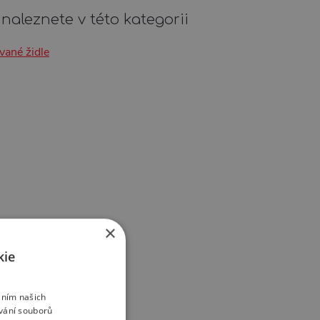
naleznete v této kategorii
vané židle
×
kie
áním našich
vání souborů