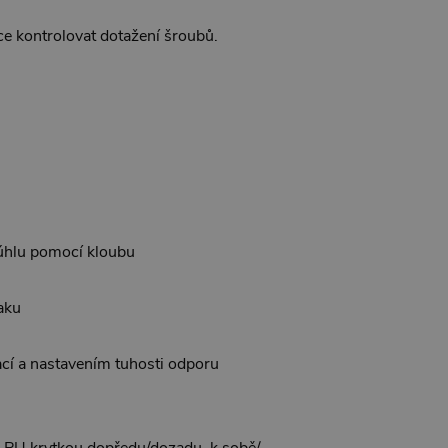
e kontrolovat dotažení šroubů.
 úhlu pomocí kloubu
laku
í a nastavením tuhosti odporu
u PU krytkou dopředu/dozadu, k sobě/