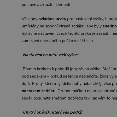
postavě a aktuální činnosti.
Všechny
ovládací prvky
pro nastavení výšky, hloub
umístěny na spodní straně sedáku, aby byly
snadno
Správné nastavení všech těchto prvků je zásadní neje
zamezení nevratného poškození křesla.
Nastavení na míru vaší výšce
Prvním krokem k pohodlí je správná výška. Stačí p
pod sedákem – pokud se lehce nadlehčíte, židle vyje
dolů. Pro ty, kteří mají delší nohy nebo chtějí více 
nastavení sedáku
. Druhou páčkou na pravé straně 
sedák posunete směrem dopředu tak, jak vám to nej
Chytrý opěrák, který vás podrží