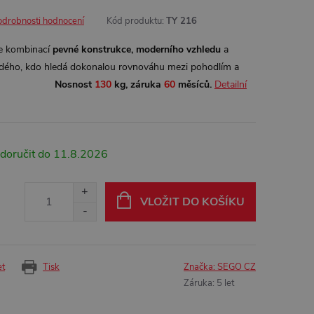
odrobnosti hodnocení
Kód produktu:
TY 216
e kombinací
pevné konstrukce, moderního vzhledu
a
ždého, kdo hledá dokonalou rovnováhu mezi pohodlím a
tí.
Nosnost
130
kg, záruka
60
měsíců.
Detailní
11.8.2026
VLOŽIT DO KOŠÍKU
et
Tisk
Značka:
SEGO CZ
Záruka
:
5 let