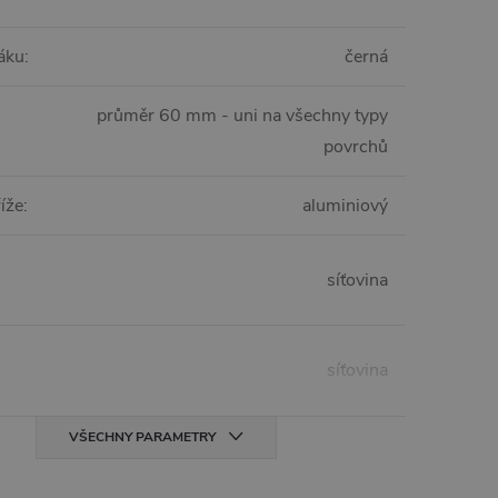
áku
:
černá
průměr 60 mm - uni na všechny typy
povrchů
říže
:
aluminiový
síťovina
síťovina
VŠECHNY PARAMETRY