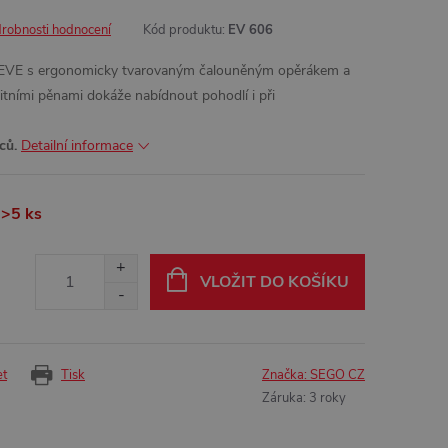
robnosti hodnocení
Kód produktu:
EV 606
e EVE s ergonomicky tvarovaným čalouněným opěrákem a
tními pěnami dokáže nabídnout pohodlí i při
ců.
Detailní informace
>5 ks
VLOŽIT DO KOŠÍKU
et
Tisk
Značka:
SEGO CZ
Záruka
:
3 roky