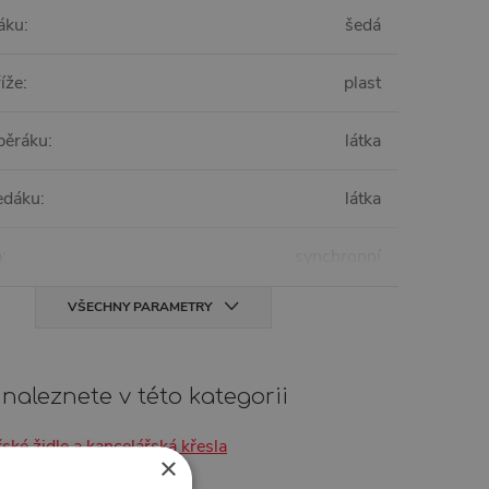
áku
:
šedá
říže
:
plast
opěráku
:
látka
sedáku
:
látka
a
:
synchronní
VŠECHNY PARAMETRY
naleznete v této kategorii
ské židle a kancelářská křesla
×