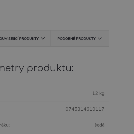
OUVISEJÍCÍ PRODUKTY
PODOBNÉ PRODUKTY
metry produktu:
:
12 kg
0745314610117
ráku
:
šedá