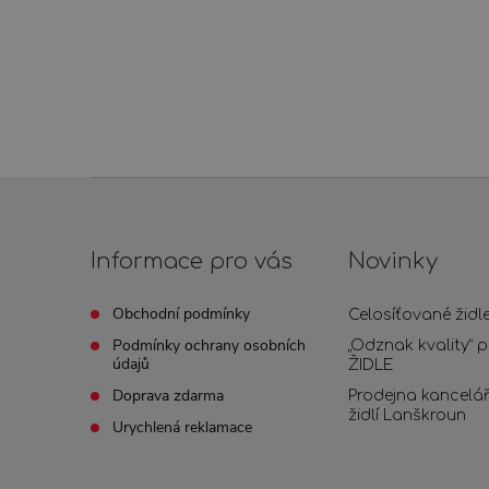
Z
á
Informace pro vás
Novinky
p
Obchodní podmínky
Celosíťované žid
Podmínky ochrany osobních
„Odznak kvality“ 
a
údajů
ŽIDLE
Doprava zdarma
Prodejna kancelá
t
židlí Lanškroun
Urychlená reklamace
í