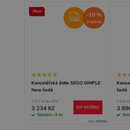
Akce
–10 %
ZDARMA
ZDARMA
3 594 Kč
Kancelářská židle SEGO SIMPLE
Kance
New šedá
šedá
2 673 Kč bez DPH
3 220 K
3 234 Kč
DO KOŠÍKU
3 89
Skladem
>5 ks
Skl
Kód:
SI08NG