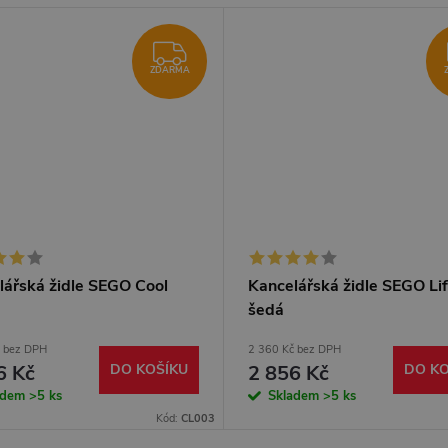
ZDARMA
ZDARMA
lářská židle SEGO Cool
Kancelářská židle SEGO Li
šedá
č bez DPH
2 360 Kč bez DPH
6 Kč
DO KOŠÍKU
2 856 Kč
DO KO
adem
>5 ks
Skladem
>5 ks
Kód:
CL003