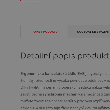
POPIS PRODUKTU
SOUBORY KE STAŽENÍ
Detailní popis produk
Ergonomická kancelářská židle EVE
je typický zás
židlí. Její předností je vysoká pevnost a odolnost 
Díky kvalitním pěnám v opěráku i sedáku nabízí vel
zajistí pevná
synchronní mechanika
s možností zabl
můžete zvolit zda chcete sedět v pracovní vzpřímen
záklonu. Ani u této fajn židle nechybí kvalitní
výškov