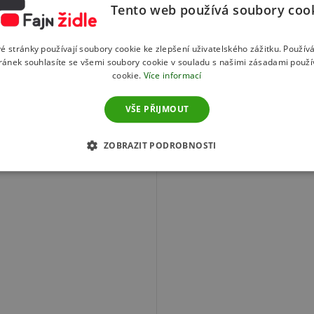
Tento web používá soubory coo
é stránky používají soubory cookie ke zlepšení uživatelského zážitku. Použív
ránek souhlasíte se všemi soubory cookie v souladu s našimi zásadami použí
cookie.
Více informací
VŠE PŘIJMOUT
to produktu doporučujeme ještě d
ZOBRAZIT PODROBNOSTI