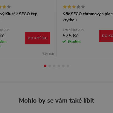
ový Kluzák SEGO čep
Kříž SEGO chromový s plas
m
krytkou
bez DPH
475 Kč bez DPH
Kč
575 Kč
DO KO
DO KOŠÍKU
adem
Skladem
a
Kód:
KLB