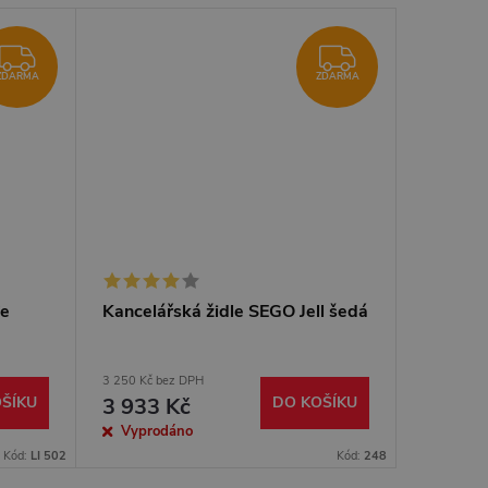
ZDARMA
ZDARMA
ZDARMA
ZDARMA
fe
Kancelářská židle SEGO Jell šedá
3 250 Kč bez DPH
ŠÍKU
3 933 Kč
DO KOŠÍKU
Vyprodáno
Kód:
LI 502
Kód:
248