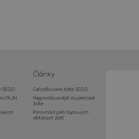
Články
le SEGO
Celosíťované židle SEGO
pro FAJN
Nejprodávanější studentské
židle
řských
Porovnání pěti fajnových
dětských židlí