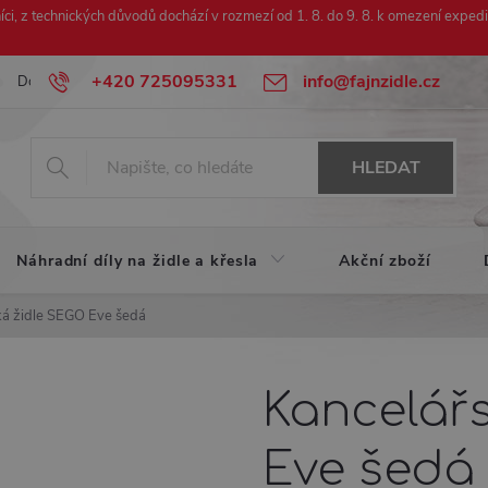
ci, z technických důvodů dochází v rozmezí od 1. 8. do 9. 8. k omezení exped
+420 725095331
info@fajnzidle.cz
Doprava zdarma
Urychlená reklamace
HLEDAT
Náhradní díly na židle a křesla
Akční zboží
ká židle SEGO Eve šedá
Kancelář
Eve šedá