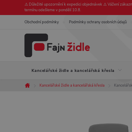
Přejít
⚠️ Důležité upozornění k expedici objednávek ⚠️ Vážení zákazní
termínu odešleme v pondělí 10.8.
na
obsah
Obchodní podmínky
Podmínky ochrany osobních údajů
Kancelářské židle a kancelářská křesla
Kancelářské židle a kancelářská křesla
Kancelářs
Domů