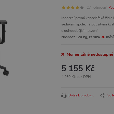
27 hodnocení
Pod
Moderní pevná kancelářská židl
sedákem společně použitými kvali
dlouhodobějším sezení.
Nosnost 120 kg, záruka
36
měsí
Momentálně nedostupné
5 155 Kč
4 260 Kč bez DPH
Měrná
cena:
Dotaz k produktu
Sdíl