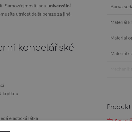
ktí. Samozřejmostí jsou
univerzální
Barva sed
síte utrácet další peníze za jiná.
Materiál k
Materiál 
erní kancelářské
Materiál 
Mechanik
cí
U krytkou
Produkt 
edá elastická látka
Kancelář