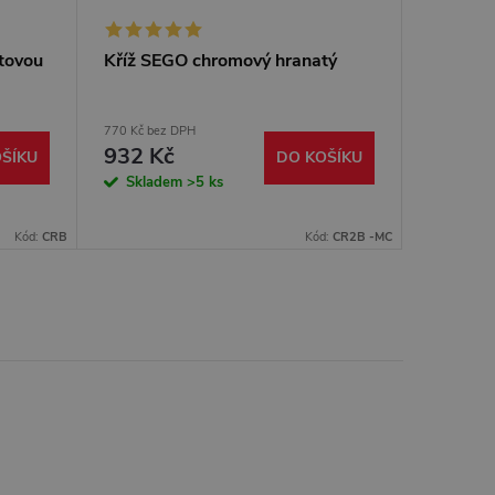
tovou
Kříž SEGO chromový hranatý
Kříž SE
770 Kč bez DPH
865 Kč bez
932 Kč
1 047
ŠÍKU
DO KOŠÍKU
Skladem
>5 ks
Sklad
Kód:
CRB
Kód:
CR2B -MC