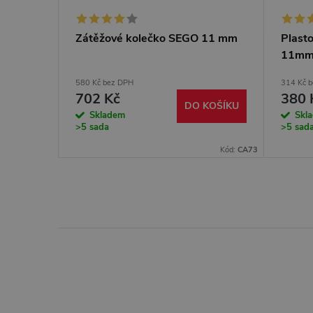
Zátěžové kolečko SEGO 11 mm
Plast
íže
11m
580 Kč bez DPH
314 Kč 
702 Kč
380 
KOŠÍKU
DO KOŠÍKU
Skladem
Skl
>5 sada
>5 sad
Kód:
CA60U-PC
Kód:
CA73