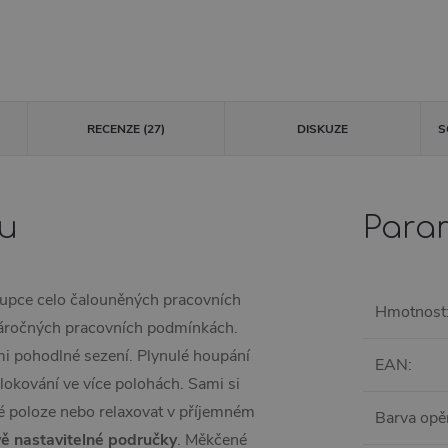
RECENZE (27)
DISKUZE
S
tu
Para
tupce celo čalouněných pracovních
Hmotnost
v náročných pracovních podmínkách.
mi pohodlné sezení. Plynulé houpání
EAN
:
okování ve více polohách. Sami si
é poloze nebo relaxovat v příjemném
Barva opě
ě nastavitelné područky
. Měkčené