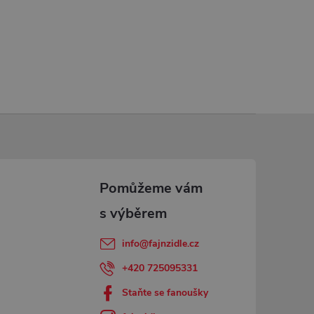
info
@
fajnzidle.cz
+420 725095331
Staňte se fanoušky