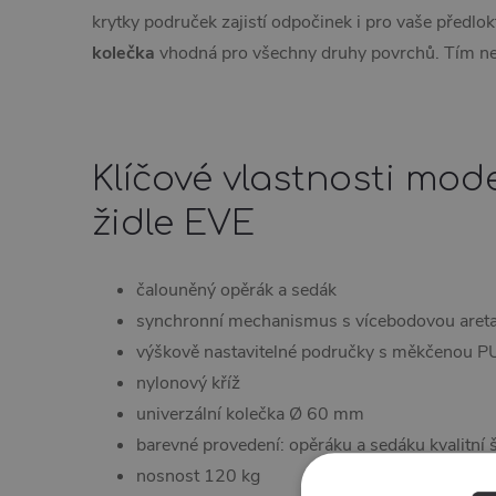
krytky područek zajistí odpočinek i pro vaše předlo
kolečka
vhodná pro všechny druhy povrchů. Tím nemu
Klíčové vlastnosti mod
židle EVE
čalouněný opěrák a sedák
synchronní mechanismus s vícebodovou areta
výškově nastavitelné područky s měkčenou P
nylonový kříž
univerzální kolečka Ø 60 mm
barevné provedení: opěráku a sedáku kvalitní š
nosnost 120 kg