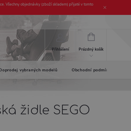
ice. Všechny objednávky (zboží skladem) přijaté v tomto
NÁKUPNÍ
KOŠÍK
Prázdný košík
Přihlášení
Doprodej vybraných modelů
Obchodní podmínky
K
ská židle SEGO