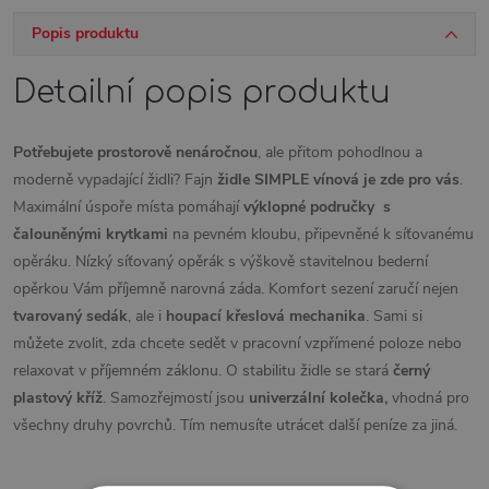
Popis produktu
Detailní popis produktu
Potřebujete prostorově nenáročnou
, ale přitom pohodlnou a
moderně vypadající židli? Fajn
židle SIMPLE vínová
je zde pro vás
.
Maximální úspoře místa pomáhají
výklopné područky s
čalouněnými krytkami
na pevném kloubu, připevněné k síťovanému
opěráku. Nízký síťovaný opěrák s výškově stavitelnou bederní
opěrkou Vám příjemně narovná záda. Komfort sezení zaručí nejen
tvarovaný sedák
, ale i
houpací křeslová mechanika
. Sami si
můžete zvolit, zda chcete sedět v pracovní vzpřímené poloze nebo
relaxovat v příjemném záklonu. O stabilitu židle se stará
černý
plastový kříž
. Samozřejmostí jsou
univerzální kolečka,
vhodná pro
všechny druhy povrchů. Tím nemusíte utrácet další peníze za jiná.