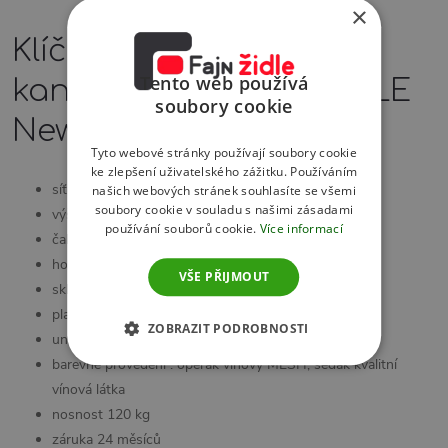
×
Klíčové vlastnosti
Tento web používá
kancelářské židle SIMPLE
soubory cookie
New vínová
Tyto webové stránky používají soubory cookie
ke zlepšení uživatelského zážitku. Používáním
síťovaný opěrák se sklopnými područkami
našich webových stránek souhlasíte se všemi
soubory cookie v souladu s našimi zásadami
výškově stavitelná bederní opěrka
používání souborů cookie.
Více informací
čalouněný sedák
houpací mechanismus s blokací v základní poloze
VŠE PŘIJMOUT
sklápěcí područky s čalouněnou krytkou
plastový černý kříž
ZOBRAZIT PODROBNOSTI
univerzální kolečka Ø 50 mm
barevné provedení : opěrák vínový MESH, sedák kvalitní
vínová látka
nosnost 120 kg
záruka 24 měsíců