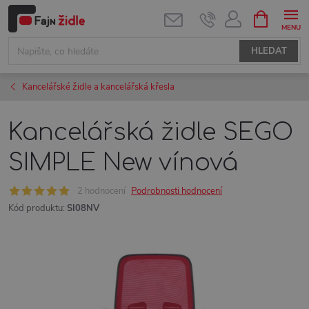
Přejít
NÁKUPNÍ
KOŠÍK
na
obsah
HLEDAT
Kancelářské židle a kancelářská křesla
Kancelářská židle SEGO
SIMPLE New vínová
2 hodnocení
Podrobnosti hodnocení
Kód produktu:
SI08NV