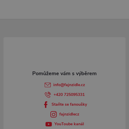
Z
á
p
a
t
info
@
fajnzidle.cz
í
+420 725095331
Staňte se fanoušky
fajnzidlecz
YouToube kanál