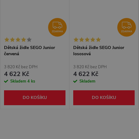
ZDARMA
Z
ZDARMA
ZDARMA
Dětská židle SEGO Junior
Dětská židle SEGO Junior
červená
lososová
3 820 Kč bez DPH
3 820 Kč bez DPH
4 622 Kč
4 622 Kč
Skladem
4 ks
Skladem
DO KOŠÍKU
DO KOŠÍKU