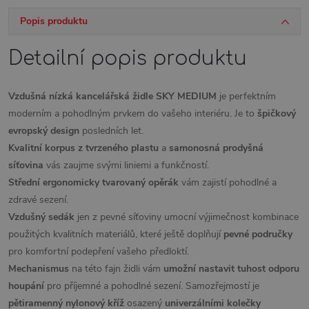
Popis produktu
Detailní popis produktu
Vzdušná nízká kancelářská židle SKY
MEDIUM
je perfektním
moderním a pohodlným prvkem do vašeho interiéru. Je to
špičkový
evropský design
posledních let.
Kvalitní korpus z tvrzeného plastu
a
samonosná prodyšná
síťovina
vás zaujme svými liniemi a funkčností.
Střední ergonomicky tvarovaný
opěrák
vám zajistí pohodlné a
zdravé sezení.
Vzdušný sedák
jen z pevné síťoviny umocní výjimečnost kombinace
použitých kvalitních materiálů, které ještě doplňují
pevné područky
pro komfortní podepření vašeho předloktí.
Mechanismus
na této fajn židli vám
umožní nastavit tuhost odporu
houpání
pro příjemné a pohodlné sezení. Samozřejmostí je
pětiramenný nylonový kříž
osazený
univerzálními
kolečky