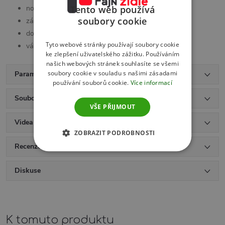
nosnost 120kg
Tento web používá
soubory cookie
záruka 36 měsíců
dodání v demontu v kartonu 38x59x84
Tyto webové stránky používají soubory cookie
váha židle 11kg
ke zlepšení uživatelského zážitku. Používáním
našich webových stránek souhlasíte se všemi
soubory cookie v souladu s našimi zásadami
Parametry produktu
používání souborů cookie.
Více informací
Soubory ke stažení
VŠE PŘIJMOUT
Videa
ZOBRAZIT PODROBNOSTI
Recenze (6)
Diskuse
K tomuto produktu