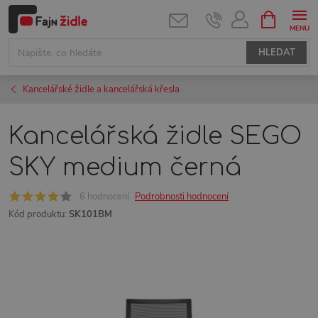
Přejít
NÁKUPNÍ
KOŠÍK
na
obsah
HLEDAT
Kancelářské židle a kancelářská křesla
Kancelářská židle SEGO
SKY medium černá
6 hodnocení
Podrobnosti hodnocení
Kód produktu:
SK101BM