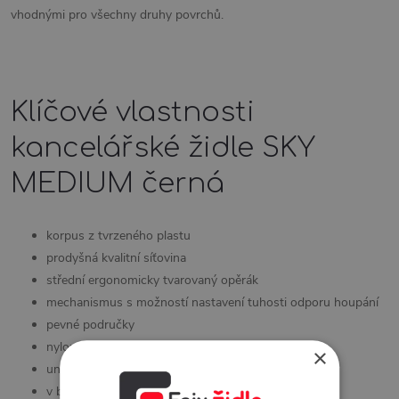
vhodnými pro všechny druhy povrchů.
Klíčové vlastnosti
kancelářské židle SKY
MEDIUM černá
korpus z tvrzeného plastu
prodyšná kvalitní síťovina
střední ergonomicky tvarovaný opěrák
mechanismus s možností nastavení tuhosti odporu houpání
pevné područky
nylonový kříž
×
univerzální kolečka
v barevném provedení černý Mesh