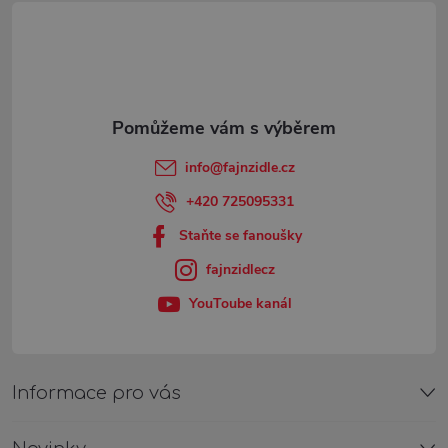
á
p
a
t
info
@
fajnzidle.cz
í
+420 725095331
Staňte se fanoušky
fajnzidlecz
YouToube kanál
Informace pro vás