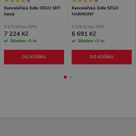
Kancelářská židle SEGO SKY
Kancelářská židle SEGO
černá
HARMONY
5 970 Kč bez DPH
5 530 Kč bez DPH
7 224 Kč
6 691 Kč
Skladem
>5 ks
Skladem
>5 ks
DO KOŠÍKU
DO KOŠÍKU
Z