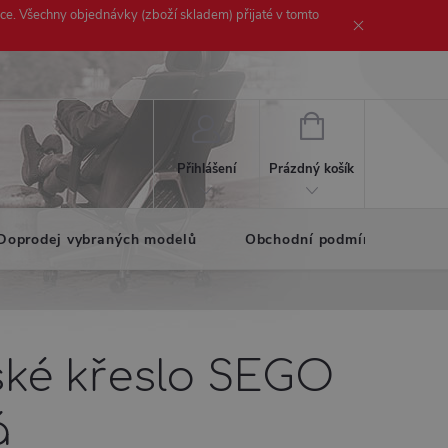
ice. Všechny objednávky (zboží skladem) přijaté v tomto
NÁKUPNÍ
KOŠÍK
Prázdný košík
Přihlášení
Doprodej vybraných modelů
Obchodní podmínky
K
ské křeslo SEGO
á