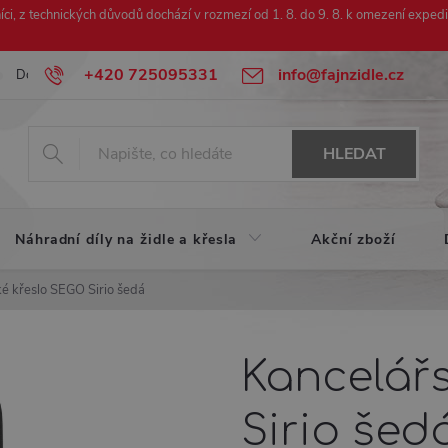
ci, z technických důvodů dochází v rozmezí od 1. 8. do 9. 8. k omezení exped
+420 725095331
info@fajnzidle.cz
Doprava zdarma
Urychlená reklamace
HLEDAT
Náhradní díly na židle a křesla
Akční zboží
é křeslo SEGO Sirio šedá
Kancelář
Sirio šed