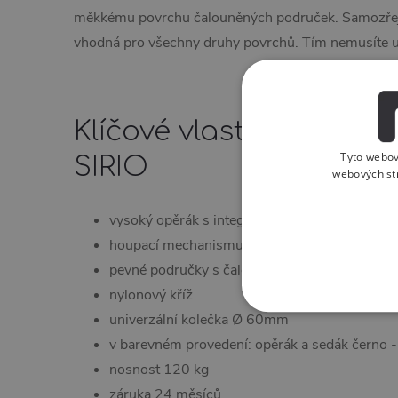
měkkému povrchu čalouněných područek. Samozřej
vhodná pro všechny druhy povrchů. Tím nemusíte utr
Klíčové vlastnosti kan
Tyto webov
SIRIO
webových st
vysoký opěrák s integrovaným záhlavníkem
houpací mechanismus s blokací v základní po
pevné područky s čalouněnou krytkou
nylonový kříž
univerzální kolečka Ø 60mm
v barevném provedení: opěrák a sedák černo 
nosnost 120 kg
záruka 24 měsíců