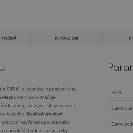
 STAŽENÍ
RECENZE (29)
D
tu
Para
slo SIRIO
je legendou na našem trhu.
EAN
:
m
Meshi
, který se vyznačuje
pěrák
s integrovaným záhlavníkem a
Barva opě
 pro každého.
Kvalitní křeslová
 v pracovní vzpřímené poloze nebo
Barva sed
 na předloktí budete zažívat díky