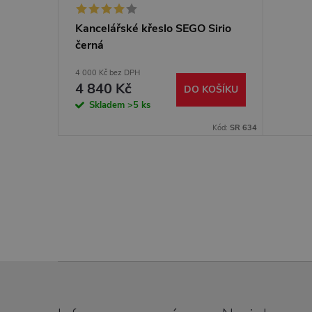
Kancelářské křeslo SEGO Sirio
černá
4 000 Kč bez DPH
4 840 Kč
DO KOŠÍKU
Skladem
>5 ks
Kód:
SR 634
Z