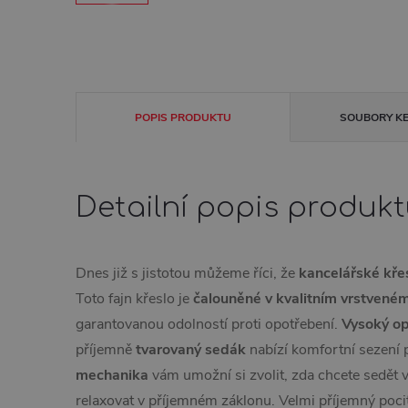
POPIS PRODUKTU
SOUBORY KE
Detailní popis produk
Dnes již s jistotou můžeme říci, že
kancelářské kře
Toto fajn křeslo je
čalouněné v kvalitním vrstvené
garantovanou odolností proti opotřebení.
Vysoký o
příjemně
tvarovaný sedák
nabízí komfortní sezení
mechanika
vám umožní si zvolit, zda chcete sedět
relaxovat v příjemném záklonu. Velmi příjemný pocit