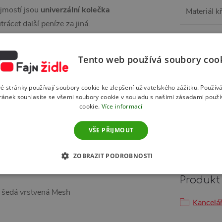
mostí jsou
univerzální kolečka
Materiál k
ácet další peníze za jiná.
Materiál 
Tento web používá soubory coo
Materiál 
celářského křesla
é stránky používají soubory cookie ke zlepšení uživatelského zážitku. Použív
Mechanik
ránek souhlasíte se všemi soubory cookie v souladu s našimi zásadami použí
cookie.
Více informací
Nosnost
:
VŠE PŘIJMOUT
loze
ZOBRAZIT PODROBNOSTI
Produkt 
- šedá vrstvená Mesh
Kancelář