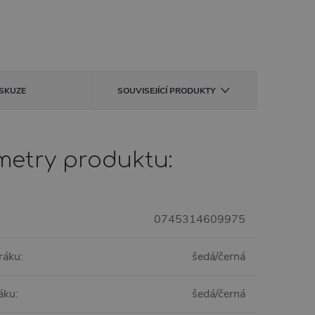
ISKUZE
SOUVISEJÍCÍ PRODUKTY
metry produktu:
0745314609975
ráku
:
šedá/černá
áku
:
šedá/černá