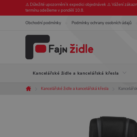
Přejít
⚠️ Důležité upozornění k expedici objednávek ⚠️ Vážení zákazní
termínu odešleme v pondělí 10.8.
na
obsah
Obchodní podmínky
Podmínky ochrany osobních údajů
Kancelářské židle a kancelářská křesla
Kancelářské židle a kancelářská křesla
Kancelářsk
Domů