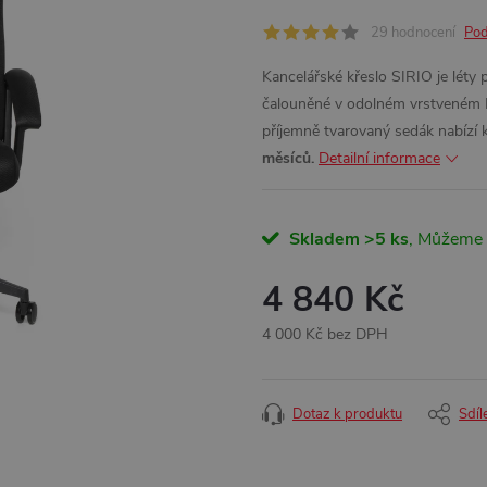
29 hodnocení
Pod
Kancelářské křeslo SIRIO je léty 
čalouněné v odolném vrstveném 
příjemně tvarovaný sedák nabízí 
měsíců.
Detailní informace
Skladem
>5 ks
4 840 Kč
4 000 Kč bez DPH
Měrná
cena:
Dotaz k produktu
Sdíl