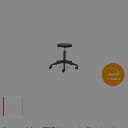
Z
ZDARMA