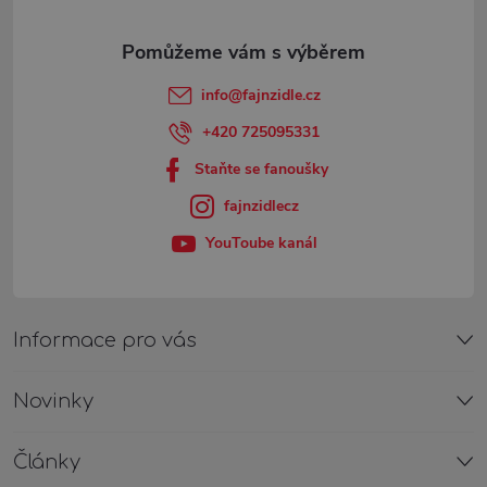
a
t
info
@
fajnzidle.cz
í
+420 725095331
Staňte se fanoušky
fajnzidlecz
YouToube kanál
Informace pro vás
Novinky
Články