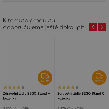
K tomuto produktu
doporučujeme ještě dokoupit
ZDARMA
Z
ZDARMA
ZDARMA
Zdravotní židle SEGO Stand A
Zdravotní židle SEGO Stand C
koženka
koženka
2 600 Kč bez DPH
2 479 Kč bez DPH