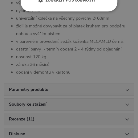
ZOBRAZIT PODROBNOSTI
výškově nastavitelná
nylonový kříž
univerzální kolečka na všechny povrchy Ø 60mm
židli je možné dovybavit za příplatek kruhem pro podpěru
nohou a vyšším pístem
v barevném provedení: sedák koženka MECAMED černá,
ostatní barvy - termín dodání 2 - 4 týdny od objednání
nosnost 120 kg
záruka 36 měsíců
dodání v demontu v kartonu
Parametry produktu
Soubory ke stažení
Recenze (11)
Diskuse