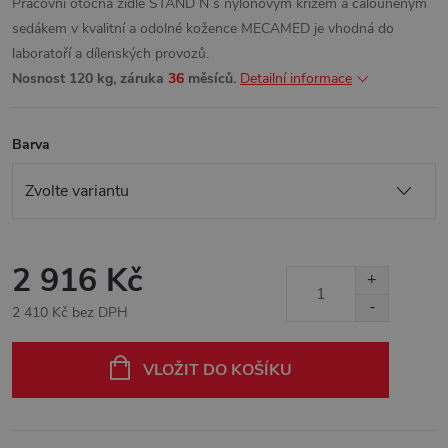
Pracovní otočná židle STAND N s nylonovým křížem a čalouněným
sedákem v kvalitní a odolné kožence MECAMED je vhodná do
laboratoří a dílenských provozů.
Nosnost 120 kg, záruka
36
měsíců.
Detailní informace
Barva
2 916 Kč
2 410 Kč bez DPH
Měrná
cena:
VLOŽIT DO KOŠÍKU