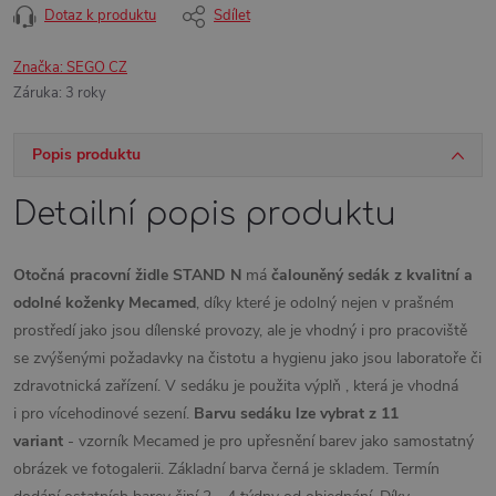
Dotaz k produktu
Sdílet
Značka:
SEGO CZ
Záruka
:
3 roky
Popis produktu
Detailní popis produktu
Otočná pracovní židle STAND N
má
čalouněný sedák z kvalitní a
odolné koženky Mecamed
, díky které je odolný nejen v prašném
prostředí jako jsou dílenské provozy, ale je vhodný i pro pracoviště
se zvýšenými požadavky na čistotu a hygienu jako jsou laboratoře či
zdravotnická zařízení. V sedáku je použita výplň , která je vhodná
i pro vícehodinové sezení.
Barvu sedáku lze
vybrat z 11
variant
- vzorník Mecamed je pro upřesnění barev jako samostatný
obrázek ve fotogalerii.
Základní barva černá je skladem. Termín