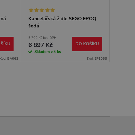
rná
Kancelářská židle SEGO EPOQ
Kancelá
šedá
černá
5 700 Kč bez DPH
7 370 Kč b
ŠÍKU
6 897 Kč
DO KOŠÍKU
8 918
Skladem
>5 ks
Sklad
Kód:
BA062
Kód:
EP108S