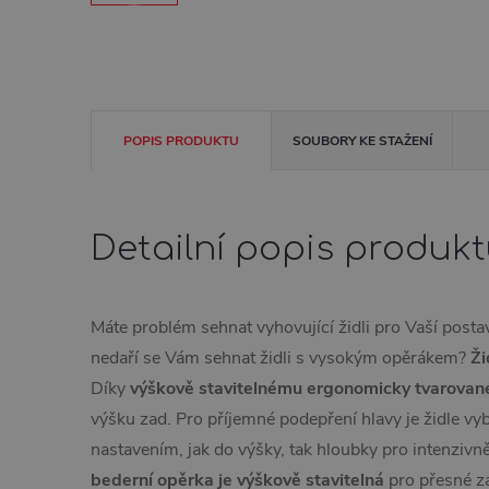
POPIS PRODUKTU
SOUBORY KE STAŽENÍ
Detailní popis produk
Máte problém sehnat vyhovující židli pro Vaší post
nedaří se Vám sehnat židli s vysokým opěrákem?
Ži
Díky
výškově stavitelnému ergonomicky tvarova
výšku zad. Pro příjemné podepření hlavy je židle v
nastavením, jak do výšky, tak hloubky pro intenzivně
bederní opěrka je výškově stavitelná
pro přesné za