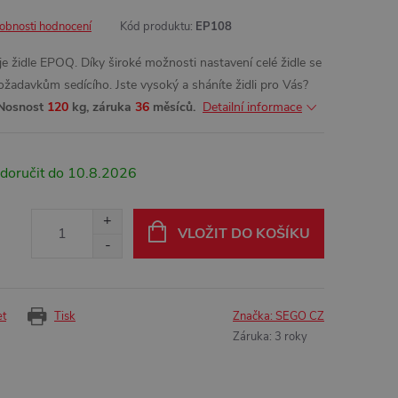
obnosti hodnocení
Kód produktu:
EP108
 je židle EPOQ. Díky široké možnosti nastavení celé židle se
adavkům sedícího. Jste vysoký a sháníte židli pro Vás?
Nosnost
120
kg, záruka
36
měsíců.
Detailní informace
10.8.2026
VLOŽIT DO KOŠÍKU
et
Tisk
Značka:
SEGO CZ
Záruka
:
3 roky