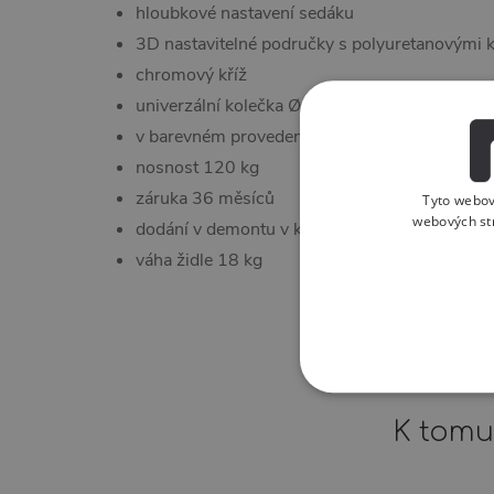
hloubkové nastavení sedáku
3D nastavitelné područky s polyuretanovými 
chromový kříž
univerzální kolečka Ø 60mm
v barevném provedení: záhlavník a opěrák čern
nosnost 120 kg
záruka 36 měsíců
Tyto webov
webových st
dodání v demontu v kartonu
74x66x37,5 cm
váha židle 18 kg
K tomu