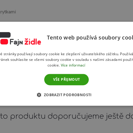
krytkami
á Mesh, sedák černá kvalitní látka
Tento web používá soubory coo
é stránky používají soubory cookie ke zlepšení uživatelského zážitku. Použív
ránek souhlasíte se všemi soubory cookie v souladu s našimi zásadami použí
cookie.
Více informací
VŠE PŘIJMOUT
ZOBRAZIT PODROBNOSTI
to produktu doporučujeme ještě d