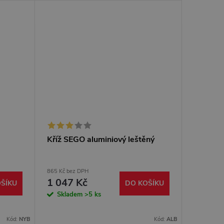
Kříž SEGO aluminiový leštěný
Kříž SE
krytkou
865 Kč bez DPH
475 Kč bez
1 047 Kč
575 K
ŠÍKU
DO KOŠÍKU
Skladem
>5 ks
Sklad
Kód:
NYB
Kód:
ALB