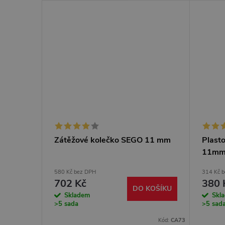
Zátěžové kolečko SEGO 11 mm
Plast
íže
11m
580 Kč bez DPH
314 Kč 
702 Kč
380 
KOŠÍKU
DO KOŠÍKU
Skladem
Skl
>5 sada
>5 sad
Kód:
CA60U-PC
Kód:
CA73