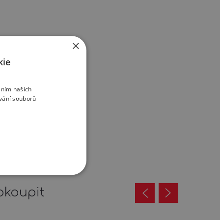
×
kie
áním našich
vání souborů
okoupit