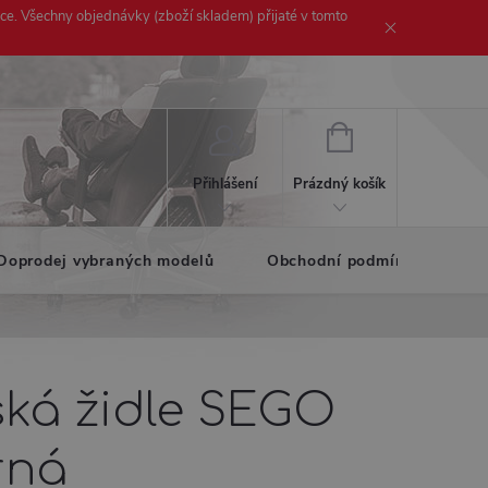
ice. Všechny objednávky (zboží skladem) přijaté v tomto
NÁKUPNÍ
KOŠÍK
Prázdný košík
Přihlášení
Doprodej vybraných modelů
Obchodní podmínky
K
ská židle SEGO
rná