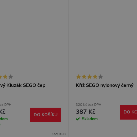
ový Kluzák SEGO čep
Kříž SEGO nylonový černý
m
bez DPH
320 Kč bez DPH
Kč
387 Kč
DO KO
DO KOŠÍKU
adem
Skladem
a
Kód:
KLB