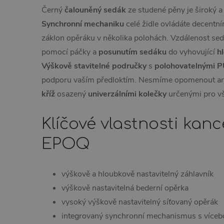
Černý
čalouněný sedák
ze studené pěny je široký a 
Synchronní mechaniku
celé židle ovládáte decent
záklon opěráku v několika polohách. Vzdálenost sed
pomocí páčky a
posunutím sedáku
do vyhovující
h
Výškově stavitelné
područky
s
polohovatelnými P
podporu vaším předloktím. Nesmíme opomenout ani
kříž
osazený
univerzálními kolečky
určenými pro vš
Klíčové vlastnosti kanc
EPOQ
výškově a hloubkově nastavitelný záhlavník
výškově nastavitelná bederní opěrka
vysoký výškově nastavitelný síťovaný opěrák
integrovaný synchronní mechanismus s víceb