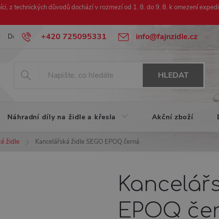
ci, z technických důvodů dochází v rozmezí od 1. 8. do 9. 8. k omezení exped
+420 725095331
info@fajnzidle.cz
Doprava zdarma
Urychlená reklamace
HLEDAT
Náhradní díly na židle a křesla
Akční zboží
é židle
Kancelářská židle SEGO EPOQ černá
Kancelář
EPOQ če