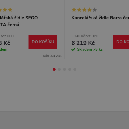
lářská židle SEGO
Kancelářská židle Barra če
TA černá
č bez DPH
5 140 Kč bez DPH
3 Kč
DO KOŠÍKU
6 219 Kč
DO KO
adem
Skladem
>5 ks
Kód:
AD 231