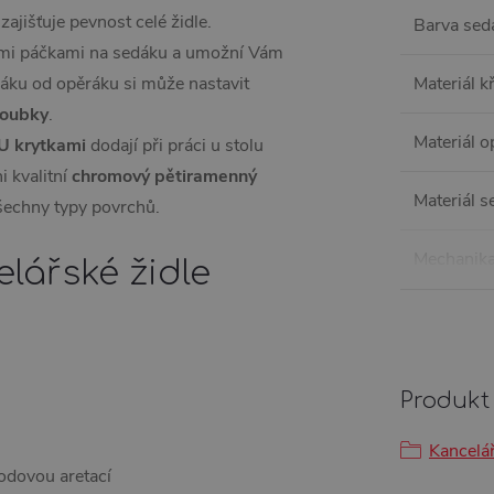
zajišťuje pevnost celé židle.
Barva sed
ními páčkami na sedáku a umožní Vám
áku od opěráku si může nastavit
Materiál k
loubky
.
Materiál 
U krytkami
dodají při práci u stolu
 kvalitní
chromový
pětiramenný
Materiál 
echny typy povrchů.
Mechanik
elářské židle
Produkt 
Kancelář
odovou aretací