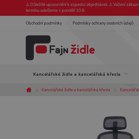
Přejít
⚠️ Důležité upozornění k expedici objednávek ⚠️ Vážení zákazní
termínu odešleme v pondělí 10.8.
na
obsah
Obchodní podmínky
Podmínky ochrany osobních údajů
Kancelářské židle a kancelářská křesla
Kancelářské židle a kancelářská křesla
Kancelářsk
Domů