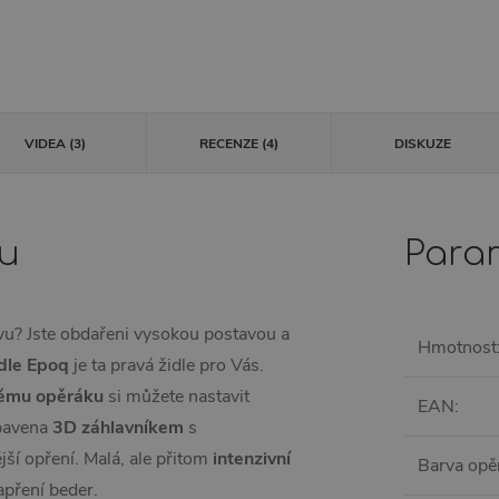
VIDEA (3)
RECENZE (4)
DISKUZE
tu
Para
avu? Jste obdařeni vysokou postavou a
Hmotnost
dle Epoq
je ta pravá židle pro Vás.
nému opěráku
si můžete nastavit
EAN
:
ybavena
3D
záhlavníkem
s
jší opření. Malá, ale přitom
intenzivní
Barva opě
pření beder.