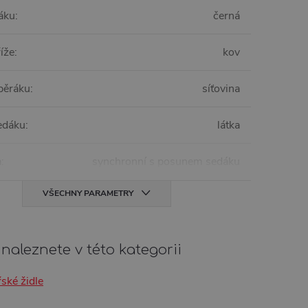
áku
:
černá
říže
:
kov
opěráku
:
síťovina
sedáku
:
látka
a
:
synchronní s posunem sedáku
VŠECHNY PARAMETRY
naleznete v této kategorii
ské židle