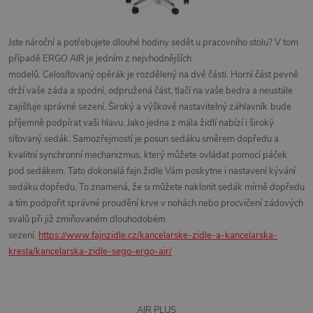
Jste nároční a potřebujete dlouhé hodiny sedět u pracovního stolu? V tom
případě
ERGO AIR
je jedním z nejvhodnějších
modelů.
Celosíťovaný opěrák
je rozdělený na dvě části. Horní část pevně
drží vaše záda a spodní, odpružená část, tlačí na vaše bedra a neustále
zajišťuje správné sezení.
Široký a výškově nastavitelný záhlavník
bude
příjemně podpírat vaši hlavu.
Jako jedna z mála židlí nabízí i
široký
síťovaný sedák
. Samozřejmostí je posun sedáku směrem dopředu a
kvalitní
synchronní mechanizmus
, který můžete ovládat pomocí páček
pod sedákem. Tato dokonalá fajn židle Vám poskytne i nastavení kývání
sedáku dopředu. To znamená, že si můžete naklonit sedák mírně dopředu
a tím podpořit správné proudění krve v nohách nebo procvičení zádových
svalů při již zmiňovaném dlouhodobém
sezení.
https://www.fajnzidle.cz/kancelarske-zidle-a-kancelarska-
kresla/kancelarska-zidle-sego-ergo-air/
AIR PLUS