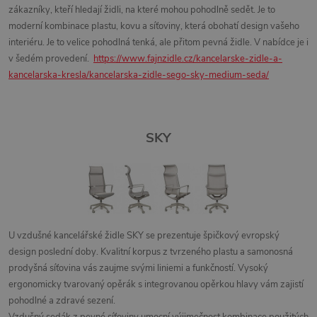
zákazníky, kteří hledají židli, na které mohou pohodlně sedět. Je to
moderní kombinace plastu, kovu a síťoviny, která obohatí design vašeho
interiéru. Je to velice pohodlná tenká, ale přitom pevná židle. V nabídce je i
v šedém provedení.
https://www.fajnzidle.cz/kancelarske-zidle-a-
kancelarska-kresla/kancelarska-zidle-sego-sky-medium-seda/
SKY
U vzdušné kancelářské židle SKY
se prezentuje
špičkový evropský
design
poslední doby.
Kvalitní korpus z tvrzeného plastu a samonosná
prodyšná síťovina
vás zaujme svými liniemi a funkčností.
Vysoký
ergonomicky tvarovaný opěrák
s integrovanou opěrkou hlavy vám zajistí
pohodlné a zdravé sezení.
Vzdušný sedák
z pevné síťoviny umocní výjimečnost kombinace použitých