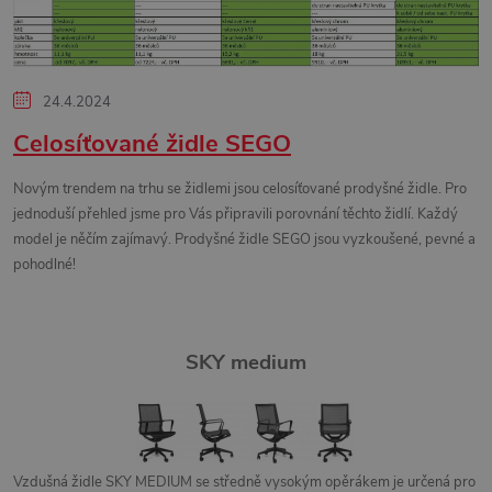
s
č
24.4.2024
l
Celosíťované židle SEGO
á
Novým trendem na trhu se židlemi jsou celosíťované prodyšné židle. Pro
jednoduší přehled jsme pro Vás připravili porovnání těchto židlí. Každý
n
model je něčím zajímavý. Prodyšné židle SEGO jsou vyzkoušené, pevné a
pohodlné!
k
ů
SKY medium
Vzdušná židle SKY MEDIUM se středně vysokým opěrákem je určená pro