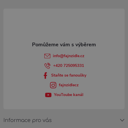
d
á
a
p
c
a
í
t
p
info
@
fajnzidle.cz
r
í
+420 725095331
v
Staňte se fanoušky
fajnzidlecz
k
YouToube kanál
y
v
ý
Informace pro vás