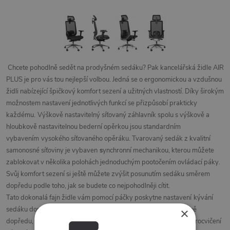
Chcete pohodlně sedět na prodyšném sedáku? Pak
kancelářská židle AIR
PLUS
je pro vás tou nejlepší volbou. Jedná se o
ergonomickou a vzdušnou
židli
nabízející špičkový komfort sezení a užitných vlastností. Díky širokým
možnostem nastavení jednotlivých funkcí se přizpůsobí prakticky
každému.
Výškově nastavitelný síťovaný záhlavník spolu s výškově a
hloubkově nastavitelnou bederní opěrkou
jsou standardním
vybavením
vysokého síťovaného opěráku. Tvarovaný sedák
z kvalitní
samonosné síťoviny je vybaven
s
ynchronní mechanikou,
kterou můžete
zablokovat v několika polohách jednoduchým pootočením ovládací páky.
Svůj komfort sezení si ještě můžete zvýšit
posunutím sedáku směrem
dopředu
podle toho, jak se budete co nejpohodlněji cítit.
Tato dokonalá fajn židle vám pomocí páčky poskytne nastavení
kývání
sedáku dopředu
. To znamená, že si můžete naklonit sedák mírně
×
dopředu, a tím podpořit správné proudění krve v nohách nebo procvičení