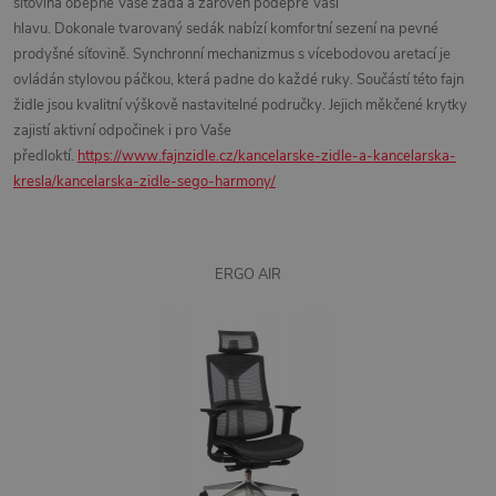
síťovina
obepne Vaše záda a zároveň podepře Vaši
hlavu.
Dokonale
tvarovaný sedák
nabízí komfortní sezení
na pevné
prodyšné síťovině
.
Synchronní mechanizmus
s vícebodovou aretací je
ovládán stylovou páčkou, která padne do každé ruky. Součástí této fajn
židle jsou kvalitní výškově nastavitelné područky. Jejich měkčené krytky
zajistí aktivní odpočinek i pro Vaše
předloktí.
https://www.fajnzidle.cz/kancelarske-zidle-a-kancelarska-
kresla/kancelarska-zidle-sego-harmony/
ERGO AIR