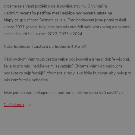
chceme se s Vámi podělit o další skvělou novinu. Díky Vašim
kladným
recenzím patříme mezi nejlépe
hodnocená místa na
Mapy.cz
společnosti Seznam cz, a.s.. Toto hodnocení jsme prvně získali
v roce 2021 (v roce, kdy jsme pro Vás otevřeli naši vzorkovnu) a dokonce
jsme si ho udrželi i v roce 2022, 2023 a 2024.
Naše hodnocení zůstává na hodnotě 4,9 z 5!!!
Rádi bychom Vám touto cestou velice poděkovali a jsme si dobře vědomi,
že je to pro nás i nadále velmi zavazující. Chceme Vám i do budoucna
podávat co nejpřesnější informace a rady jaké židle kupovat, aby byly pro
Vás komfortní a pohodlné.
Ještě jednou Vám děkujeme za podporu a těšíme se na Vaši návštěvu!
Celý článek