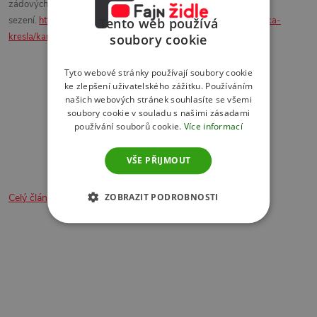
zádových svalů při dlouhodobém
sezení.
https://www.fajnzidle.cz/kancelarske-zidle-a-kancelarska-
Tento web používá
kresla/kancelarska-zidle-sego-air-plus/
soubory cookie
Tyto webové stránky používají soubory cookie
ke zlepšení uživatelského zážitku. Používáním
našich webových stránek souhlasíte se všemi
soubory cookie v souladu s našimi zásadami
používání souborů cookie.
Více informací
VŠE PŘIJMOUT
ZOBRAZIT PODROBNOSTI
Celý článek