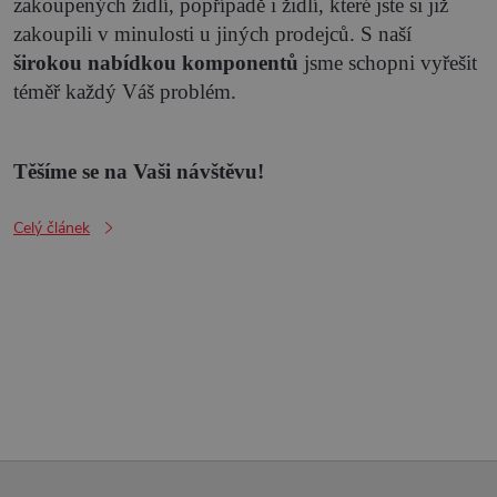
zakoupených židlí, popřípadě i židlí, které jste si již
zakoupili v minulosti u jiných prodejců. S naší
širokou nabídkou komponentů
jsme schopni vyřešit
téměř každý Váš problém.
Těšíme se na Vaši návštěvu!
Celý článek
O
v
l
Z
á