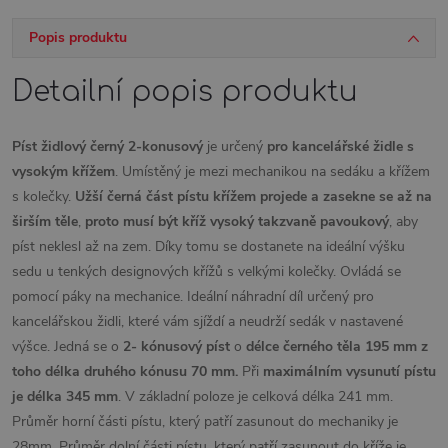
Popis produktu
Detailní popis produktu
Píst židlový černý 2-konusový
je určený
pro kancelářské židle s
vysokým křížem
. Umístěný je mezi mechanikou na sedáku a křížem
s kolečky.
Užší černá část pístu křížem projede a zasekne se až na
širším těle
,
proto musí být kříž vysoký takzvaně pavoukový
, aby
píst neklesl až na zem. Díky tomu se dostanete na ideální výšku
sedu u tenkých designových křížů s velkými kolečky. Ovládá se
pomocí páky na mechanice. Ideální náhradní díl určený pro
kancelářskou židli, které vám sjíždí a neudrží sedák v nastavené
výšce. Jedná se o
2- kónusový píst
o
délce černého těla 195 mm z
toho délka druhého kónusu 70 mm.
Při
maximálním vysunutí pístu
je délka 345 mm
. V základní poloze je celková délka 241 mm.
Průměr horní části pístu, který patří zasunout do mechaniky je
28mm. Průměr dolní části pístu, který patří zasunout do kříže je