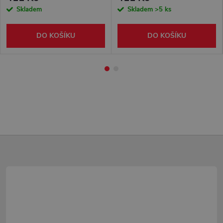
Skladem
Skladem
>5 ks
DO KOŠÍKU
DO KOŠÍKU
Z
á
p
a