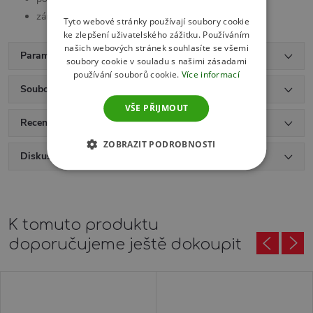
záruka 24 měsíců
Tyto webové stránky používají soubory cookie
ke zlepšení uživatelského zážitku. Používáním
našich webových stránek souhlasíte se všemi
Parametry produktu
soubory cookie v souladu s našimi zásadami
používání souborů cookie.
Více informací
Soubory ke stažení
VŠE PŘIJMOUT
Recenze (14)
ZOBRAZIT PODROBNOSTI
Diskuse
K tomuto produktu
doporučujeme ještě dokoupit