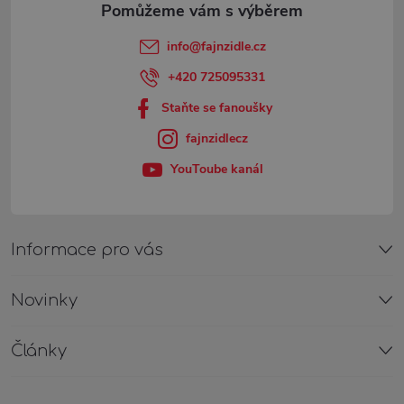
t
info
@
fajnzidle.cz
í
+420 725095331
Staňte se fanoušky
fajnzidlecz
YouToube kanál
Informace pro vás
Novinky
Články