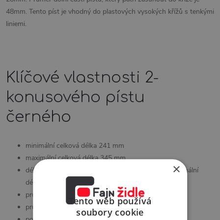
48mm. Tento píst je vhodný do plastových vysokých křížů s tenkými
liniemi.
Klíčové vlastnosti 2-
konusového pístu
černého
minimální celková délka 241 mm
maximální celková délka 345 mm
×
délka zdvihu 104 mm ( rozdíl mezi minimální a maximální
délkou )
průměr horní části určené do mechaniky 28 mm
Tento web používá
průměr dolní části určené do kříže 48 mm
soubory cookie
povrchová úprava černý kvalitní nástřik