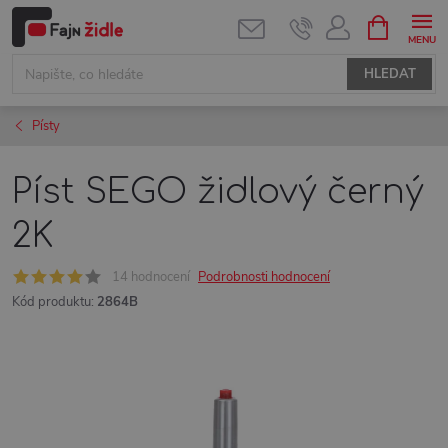
Přejít
NÁKUPNÍ
KOŠÍK
na
obsah
HLEDAT
Písty
Píst SEGO židlový černý
2K
14 hodnocení
Podrobnosti hodnocení
Kód produktu:
2864B