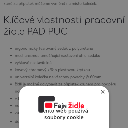
které za příplatek můžeme vyměnit na místo koleček.
Klíčové vlastnosti pracovní
židle PAD PUC
ergonomicky tvarovaný sedák z polyuretanu
mechanismus umožňující nastavení úhlu sedáku
výškově nastavitelná
kovový chromový kříž s plastovou krytkou
univerzální kolečka na všechny povrchy Ø 60mm
židli je možné dovybavit za příplatek kruhem pro podpěru
×
nohou a vyšším pístem
v barevném provedení: sedák černý polyuretan
nosnost 120 kg
Tento web používá
záruka 36 měsíců
soubory cookie
dodání v demontu v kartonu