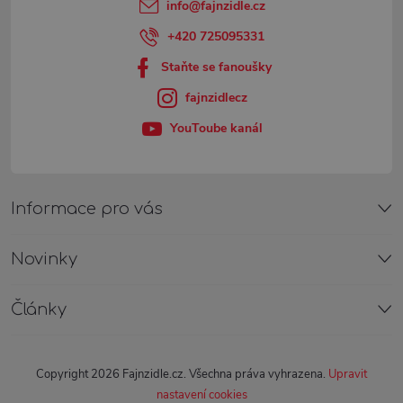
t
info
@
fajnzidle.cz
í
+420 725095331
Staňte se fanoušky
fajnzidlecz
YouToube kanál
Informace pro vás
Novinky
Články
Copyright 2026
Fajnzidle.cz
. Všechna práva vyhrazena.
Upravit
nastavení cookies