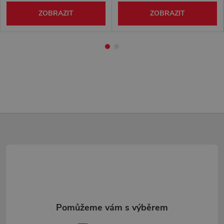
ZOBRAZIT
ZOBRAZIT
Z
á
p
a