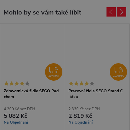
DARMA
ZDARMA
Z
ZDARMA
ZDARMA
Zdravotnická židle SEGO Pad
Pracovní židle SEGO Stand C
chom
látka
4 200 Kč bez DPH
2 330 Kč bez DPH
5 082 Kč
2 819 Kč
Na Objednání
Na Objednání