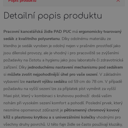
Popis produktu
Detailní popis produktu
Pracovní kancelářská židle PAD PUC
má
ergonomicky tvarovaný
sedák z kvalitního polyuretanu
. Díky odolnému materiálu ze
kterého je sedák vyroben je odolný nejen v prašném prostředí jako
jsou dílenské provozy, ale je vhodný i pro pracoviště se zvýšeními
požadavky na čistotu a hygienu jako jsou laboratoře či zdravotnická
zařízení. Díky
jednoduchému nastavení mechanismu pod sedákem
si
můžete zvolit
nejpohodlnější úhel pro vaše sezení
. V základním
vybavení lze
nastavit výšku sedáku
od 59 cm do 78 cm. V případě
požadavku na vyšší sezení lze za příplatek píst vyměnit za vyšší
Maxi píst, který v kombinaci s kruhovou podnoží dodá vašim
nohám při vysokém sezení komfort a pohodlí. Poslední prvek, který
nesmíme opomenout zdůraznit je
pětiramenný chromový kovový
kříž s plastovou krytkou a s univerzálními
kolečky
vhodnými pro
všechny druhy povrchů. U této fajn židle se často používají kluzáky,