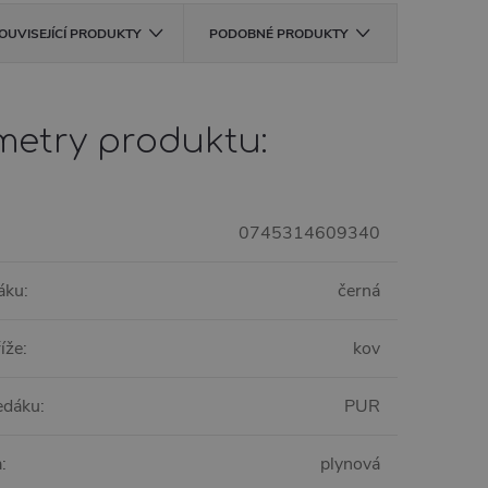
OUVISEJÍCÍ PRODUKTY
PODOBNÉ PRODUKTY
metry produktu:
0745314609340
áku
:
černá
říže
:
kov
sedáku
:
PUR
a
:
plynová