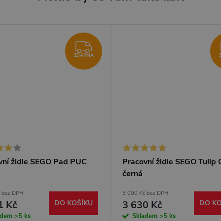
ZDARMA
ZDARMA
vní židle SEGO Pad PUC
Pracovní židle SEGO Tulip 
černá
č bez DPH
3 000 Kč bez DPH
1 Kč
DO KOŠÍKU
3 630 Kč
DO KO
adem
>5 ks
Skladem
>5 ks