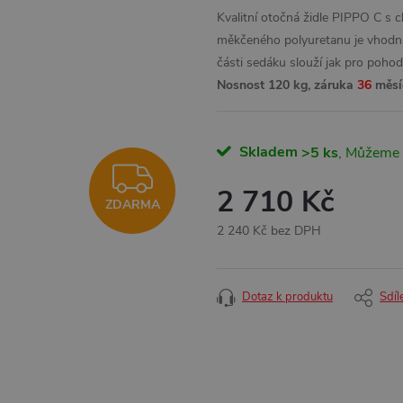
Kvalitní otočná židle PIPPO C s
měkčeného polyuretanu je vhodná 
části sedáku slouží jak pro pohod
Nosnost 120 kg, záruka
36
měsí
Skladem
>5 ks
ZDARMA
2 710 Kč
ZDARMA
2 240 Kč bez DPH
Měrná
cena:
Dotaz k produktu
Sdíl