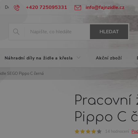
+420 725095331
info@fajnzidle.cz
Doprava zdarma
Urychlená reklamace
HLEDAT
Náhradní díly na židle a křesla
Akční zboží
židle SEGO Pippo C černá
Pracovní
Pippo C 
14 hodnocení
Pod