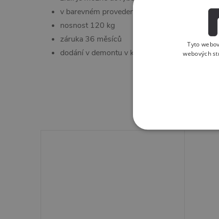
v barevném provedení: sedák černý polyureta
nosnost 120 kg
záruka 36 měsíců
Tyto webov
dodání v demontu v kartonu
webových st
K tomu