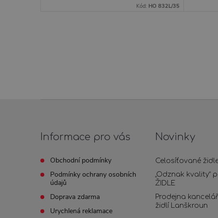
Kód:
HO 832L/35
Z
á
Informace pro vás
Novinky
p
Obchodní podmínky
Celosíťované žid
Podmínky ochrany osobních
„Odznak kvality“ 
a
údajů
ŽIDLE
Doprava zdarma
Prodejna kancelá
t
židlí Lanškroun
Urychlená reklamace