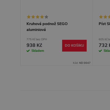
Kruhová podnož SEGO
Píst 
aluminiová
775 Kč bez DPH
605 Kč 
938 Kč
732 
DO KOŠÍKU
Skladem
Skl
Kód:
ND 0047