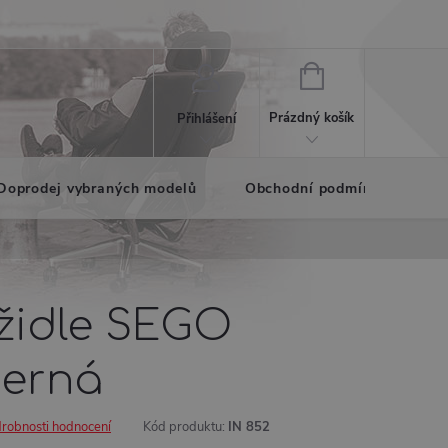
NÁKUPNÍ
KOŠÍK
Prázdný košík
Přihlášení
Doprodej vybraných modelů
Obchodní podmínky
K
 židle SEGO
černá
robnosti hodnocení
Kód produktu:
IN 852