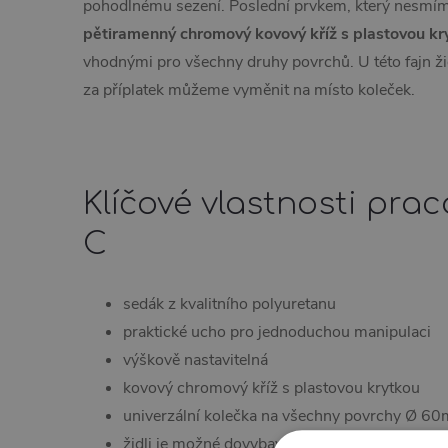
pohodlnému sezení. Poslední prvkem, který nesmím
pětiramenný chromový kovový kříž s plastovou kry
vhodnými pro všechny druhy povrchů. U této fajn žid
za příplatek můžeme vyměnit na místo koleček.
Klíčové vlastnosti prac
C
sedák z kvalitního polyuretanu
praktické ucho pro jednoduchou manipulaci
výškově nastavitelná
kovový chromový kříž s plastovou krytkou
univerzální kolečka na všechny povrchy Ø 6
židli je možné dovybavit za příplatek kruhem