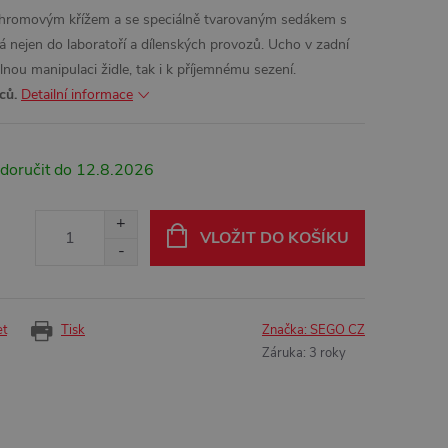
 chromovým křížem a se speciálně tvarovaným sedákem s
nejen do laboratoří a dílenských provozů. Ucho v zadní
lnou manipulaci židle, tak i k příjemnému sezení.
ců.
Detailní informace
12.8.2026
VLOŽIT DO KOŠÍKU
et
Tisk
Značka:
SEGO CZ
Záruka
:
3 roky