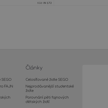
Kód:
IN 172
Články
le SEGO
Celosíťované židle SEGO
pro FAJN
Nejprodávanější studentské
židle
řských
Porovnání pěti fajnových
dětských židlí