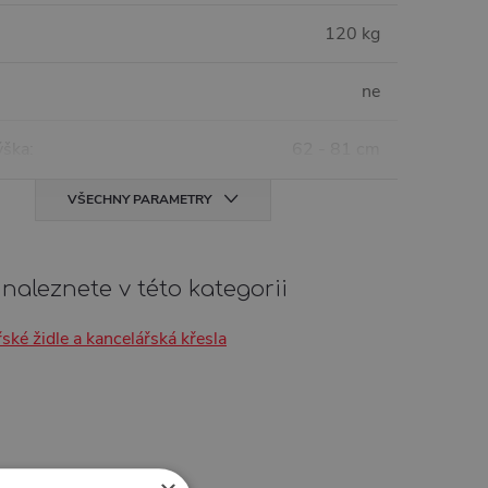
120 kg
ne
ýška
:
62 - 81 cm
VŠECHNY PARAMETRY
naleznete v této kategorii
ské židle a kancelářská křesla