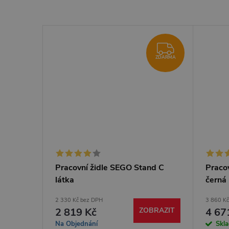
ZDARMA
ZDARMA
Pracovní židle SEGO Stand C
Praco
látka
černá
2 330 Kč bez DPH
3 860 K
2 819 Kč
ZOBRAZIT
4 67
Na Objednání
Skl