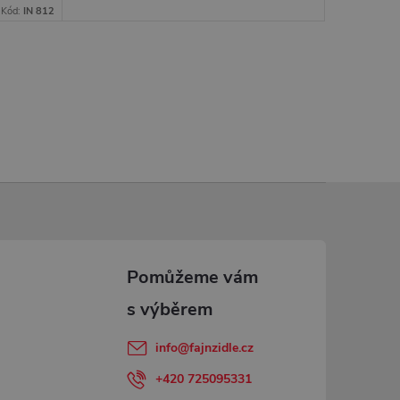
Kód:
IN 812
info
@
fajnzidle.cz
+420 725095331