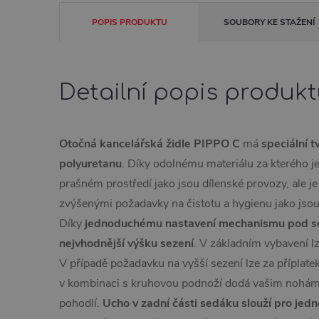
POPIS PRODUKTU
SOUBORY KE STAŽENÍ
Detailní popis produk
Otočná kancelářská židle PIPPO C
má
speciální t
polyuretanu
. Díky odolnému materiálu za kterého j
prašném prostředí jako jsou dílenské provozy, ale je
zvýšenými požadavky na čistotu a hygienu jako jsou 
Díky
jednoduchému nastavení mechanismu pod se
nejvhodnější výšku sezení
. V základním vybavení l
V případě požadavku na vyšší sezení lze za příplatek
v kombinaci s kruhovou podnoží dodá vašim nohám
pohodlí.
Ucho
v zadní části sedáku slouží pro je