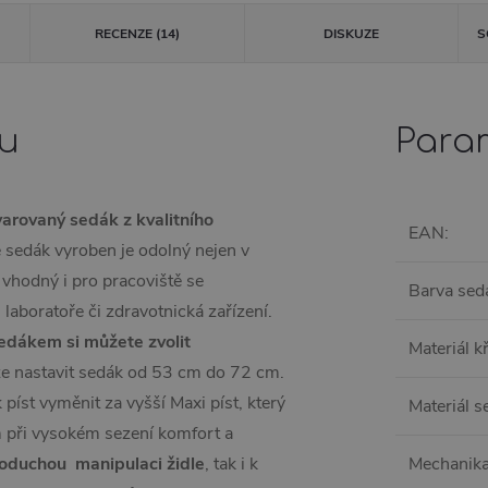
RECENZE (14)
DISKUZE
S
tu
Para
varovaný sedák z kvalitního
EAN
:
e sedák vyroben je odolný nejen v
 vhodný i pro pracoviště se
Barva sed
laboratoře či zdravotnická zařízení.
dákem si můžete zvolit
Materiál k
ze nastavit sedák od 53 cm do 72 cm.
 píst vyměnit za vyšší Maxi píst, který
Materiál 
 při vysokém sezení komfort a
dnoduchou manipulaci židle
, tak i k
Mechanik