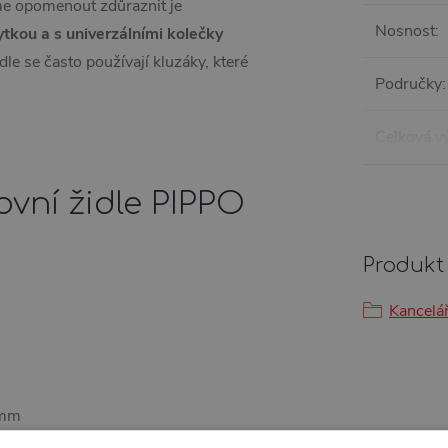
e opomenout zdůraznit je
Nosnost
:
tkou a s univerzálními kolečky
le se často používají kluzáky, které
Područky
:
Celková v
ovní židle PIPPO
Produkt 
Kancelář
0mm
 pro podpěru nohou a vyšším pístem